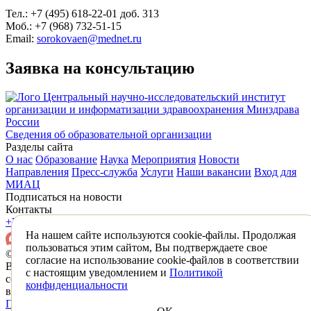
Тел.: +7 (495) 618-22-01 доб. 313
Моб.: +7 (968) 732-51-15
Email:
sorokovaen@mednet.ru
Заявка на консультацию
Центральный научно-исследовательский институт
организации и информатизации здравоохранения Минздрава
России
Сведения об образовательной организации
Разделы сайта
О нас
Образование
Наука
Мероприятия
Новости
Направления
Пресс-служба
Услуги
Наши вакансии
Вход для
МИАЦ
Подписаться на новости
Контакты
+7 (495) 618-31-83
mail@mednet.ru
На нашем сайте используются cookie-файлы. Продолжая
пользоваться этим сайтом, Вы подтверждаете свое
© 2026 ФГБУ «ЦНИИОИЗ» Минздрава России
согласие на использование cookie-файлов в соответствии
Все материалы, находящиеся на сайте охраняются в
с настоящим уведомлением и
Политикой
соответствии с законодательством РФ,
конфиденциальности
в том числе об авторском праве и смежных правах.
Политика конфиденциальности
Противодействие коррупции