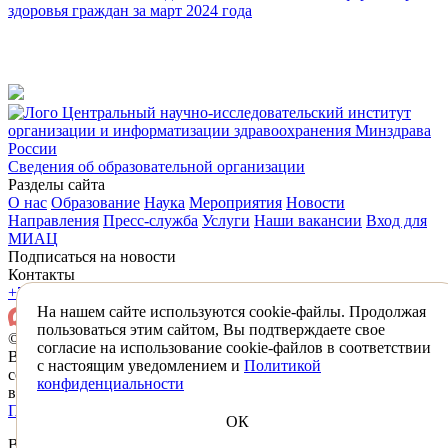
здоровья граждан за март 2024 года
Центральный научно-исследовательский институт
организации и информатизации здравоохранения Минздрава
России
Сведения об образовательной организации
Разделы сайта
О нас
Образование
Наука
Мероприятия
Новости
Направления
Пресс-служба
Услуги
Наши вакансии
Вход для
МИАЦ
Подписаться на новости
Контакты
+7 (495) 618-31-83
mail@mednet.ru
На нашем сайте используются cookie-файлы. Продолжая
пользоваться этим сайтом, Вы подтверждаете свое
© 2026 ФГБУ «ЦНИИОИЗ» Минздрава России
согласие на использование cookie-файлов в соответствии
Все материалы, находящиеся на сайте охраняются в
с настоящим уведомлением и
Политикой
соответствии с законодательством РФ,
конфиденциальности
в том числе об авторском праве и смежных правах.
Политика конфиденциальности
Противодействие коррупции
ОК
Вы успешно подписаны на новости ФГБУ «ЦНИИОИЗ»