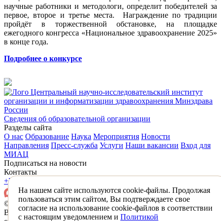
научные работники и методологи, определит победителей за
первое, второе и третье места. Награждение по традиции
пройдёт в торжественной обстановке, на площадке
ежегодного конгресса «Национальное здравоохранение 2025»
в конце года.
Подробнее о конкурсе
Центральный научно-исследовательский институт
организации и информатизации здравоохранения Минздрава
России
Сведения об образовательной организации
Разделы сайта
О нас
Образование
Наука
Мероприятия
Новости
Направления
Пресс-служба
Услуги
Наши вакансии
Вход для
МИАЦ
Подписаться на новости
Контакты
+7 (495) 618-31-83
mail@mednet.ru
На нашем сайте используются cookie-файлы. Продолжая
пользоваться этим сайтом, Вы подтверждаете свое
© 2026 ФГБУ «ЦНИИОИЗ» Минздрава России
согласие на использование cookie-файлов в соответствии
Все материалы, находящиеся на сайте охраняются в
с настоящим уведомлением и
Политикой