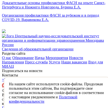
Доказательные основы профилактики ФАСН на опыте Санкт-
Петербурга и Нижнего Новгорода. Бурина Е.А.
Организация профилактики ФАСН за рубежом и в период
COVID-19. Варавикова Е.А.
Центральный научно-исследовательский институт
организации и информатизации здравоохранения Минздрава
России
Сведения об образовательной организации
Разделы сайта
О нас
Образование
Наука
Мероприятия
Новости
Направления
Пресс-служба
Услуги
Наши вакансии
Вход для
МИАЦ
Подписаться на новости
Контакты
+7 (495) 618-31-83
mail@mednet.ru
На нашем сайте используются cookie-файлы. Продолжая
пользоваться этим сайтом, Вы подтверждаете свое
© 2026 ФГБУ «ЦНИИОИЗ» Минздрава России
согласие на использование cookie-файлов в соответствии
Все материалы, находящиеся на сайте охраняются в
с настоящим уведомлением и
Политикой
соответствии с законодательством РФ,
конфиденциальности
в том числе об авторском праве и смежных правах.
Политика конфиденциальности
Противодействие коррупции