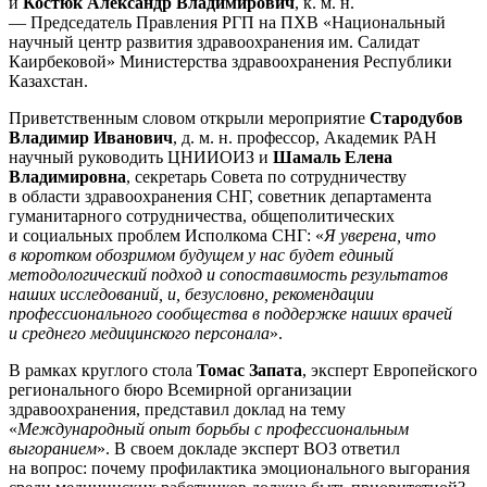
и
Костюк Александр Владимирович
, к. м. н.
— Председатель Правления РГП на ПХВ «Национальный
научный центр развития здравоохранения им. Салидат
Каирбековой» Министерства здравоохранения Республики
Казахстан.
Приветственным словом открыли мероприятие
Стародубов
Владимир Иванович
, д. м. н. профессор, Академик РАН
научный руководить ЦНИИОИЗ и
Шамаль Елена
Владимировна
, секретарь Совета по сотрудничеству
в области здравоохранения СНГ, советник департамента
гуманитарного сотрудничества, общеполитических
и социальных проблем Исполкома СНГ: «
Я уверена, что
в коротком обозримом будущем у нас будет единый
методологический подход и сопоставимость результатов
наших исследований, и, безусловно, рекомендации
профессионального сообщества в поддержке наших врачей
и среднего медицинского персонала
».
В рамках круглого стола
Томас Запата
, эксперт Европейского
регионального бюро Всемирной организации
здравоохранения, представил доклад на тему
«
Международный опыт борьбы с профессиональным
выгоранием
». В своем докладе эксперт ВОЗ ответил
на вопрос: почему профилактика эмоционального выгорания