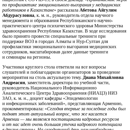
по профилактике эмоционального выгорания у медицинских
работников в Казахстане
» рассказала
Абетова Айгулим
Абдурасуловна
, к. м. н., руководитель отдела научного
менеджмента и образования Республиканского научно-
практического центра психического здоровья Министерства
здравоохранения Республики Казахстан. В ходе исследования
было принято провести специальные тренинги при
поддержке ВОЗ в городах Алматы и Нур-Султан для
профилактики эмоционального выгорания медицинских
сотрудников, масштабировав далее данные тренинги
и семинары на регионы.
Участники круглого стола ответили на все вопросы
слушателей и поблагодарили организаторов за проведение
мероприятия на столь актуальную тему.
Диана Михайловна
Андреасян
, заместитель директора по учебной части,
руководитель Национального Информационно
Аналитического Центра Здравоохранения (НИАЦЗ) НИЗ
ЗАО, к. м. н., доцент кафедры «Эпидемиологии
и инфекционных заболеваний», представляющая Армению,
прокомментировала: «
Сегодня впервые за последние годы был
поднят этот актуальный вопрос, что же касается
Армении — мы являемся поставщиками кадровых ресурсов
и от нас идет очень большая утечка кадрового потенциала
в другие страны. На сегодняшний день нам необходимы