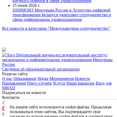
научного обменов в сфере здравоохранения
25 июня 2026 г.
ЦНИИОИЗ Минздрава России и Агентство цифровой
трансформации Беларуси укрепляют сотрудничество в
сфере цифровизации здравоохранения
Все новости в категории "Международное сотрудничество"
Центральный научно-исследовательский институт
организации и информатизации здравоохранения Минздрава
России
Сведения об образовательной организации
Разделы сайта
О нас
Образование
Наука
Мероприятия
Новости
Направления
Пресс-служба
Услуги
Наши вакансии
Вход для
МИАЦ
Подписаться на новости
Контакты
+7 (495) 618-31-83
mail@mednet.ru
На нашем сайте используются cookie-файлы. Продолжая
пользоваться этим сайтом, Вы подтверждаете свое
© 2026 ФГБУ «ЦНИИОИЗ» Минздрава России
согласие на использование cookie-файлов в соответствии