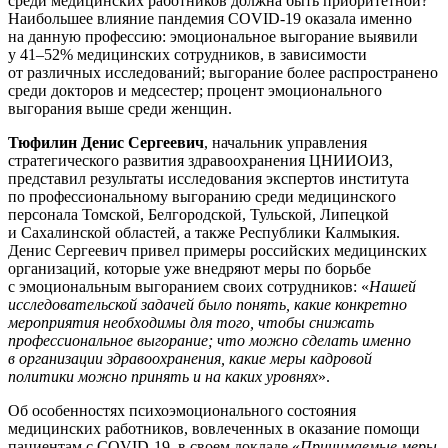
среди медицинских работников должна быть приоритетной?
Наибольшее влияние пандемия COVID-19 оказала именно
на данную профессию: эмоциональное выгорание выявили
у 41–52% медицинских сотрудников, в зависимости
от различных исследований; выгорание более распространено
среди докторов и медсестер; процент эмоционального
выгорания выше среди женщин.
Тюфилин Денис Сергеевич
, начальник управления
стратегического развития здравоохранения ЦНИИОИЗ,
представил результаты исследования экспертов института
по профессиональному выгоранию среди медицинского
персонала Томской, Белгородской, Тульской, Липецкой
и Сахалинской областей, а также Республики Калмыкия.
Денис Сергеевич привел примеры российских медицинских
организаций, которые уже внедряют меры по борьбе
с эмоциональным выгоранием своих сотрудников: «
Нашей
исследовательской задачей было понять, какие конкретно
мероприятия необходимы для того, чтобы снижать
профессиональное выгорание; что можно сделать именно
в организации здравоохранения, какие меры кадровой
политики можно принять и на каких уровнях
».
Об особенностях психоэмоционального состояния
медицинских работников, вовлеченных в оказание помощи
пациентам с COVID-19, в своем докладе «
Принимаемые меры