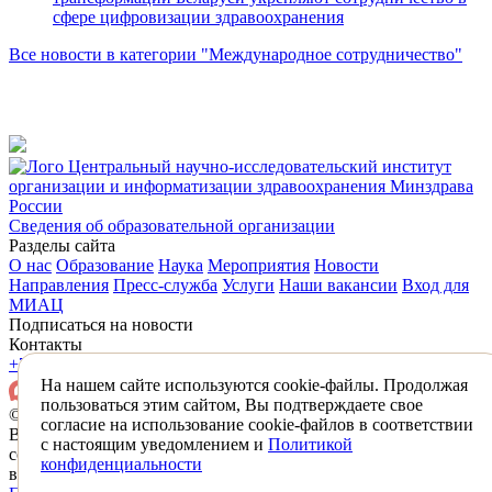
сфере цифровизации здравоохранения
Все новости в категории "Международное сотрудничество"
Центральный научно-исследовательский институт
организации и информатизации здравоохранения Минздрава
России
Сведения об образовательной организации
Разделы сайта
О нас
Образование
Наука
Мероприятия
Новости
Направления
Пресс-служба
Услуги
Наши вакансии
Вход для
МИАЦ
Подписаться на новости
Контакты
+7 (495) 618-31-83
mail@mednet.ru
На нашем сайте используются cookie-файлы. Продолжая
пользоваться этим сайтом, Вы подтверждаете свое
© 2026 ФГБУ «ЦНИИОИЗ» Минздрава России
согласие на использование cookie-файлов в соответствии
Все материалы, находящиеся на сайте охраняются в
с настоящим уведомлением и
Политикой
соответствии с законодательством РФ,
конфиденциальности
в том числе об авторском праве и смежных правах.