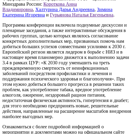
Минздрава России:
Короткова Анна
Владимировна
,
Халтурина Дарья Андреевна
,
Зимина
Екатерина Игоревна
и
Гурьянова Наталья Евгеньевна
.
Программа конференции включила подиумные дискуссии и
пленарные заседания, а также интерактивные обсуждения в
рабочих группах, целью которых являлось согласование
конкретных дополнительных мер, призванных помочь нам
добиться больших успехов совместными усилиями к 2030 г.
Европейский регион является лидером в борьбе с НИЗ и в
настоящее время планомерно движется к выполнению задачи
3.4 в рамках ЦУР: «К 2030 году уменьшить на треть
преждевременную смертность от неинфекционных
заболеваний посредством профилактики и лечения и
поддержания психического здоровья и благополучия». При
этом нужно добиться большего прогресса в решении таких
проблем, как употребление табака, вредное употребление
алкоголя, ожирение, нездоровый рацион питания,
недостаточная физическая активность, гипертензия и диабет;
для этого необходимо предпринять новые, решительные
действия, направленные на расширение масштабов внедрения
наиболее выгодных мер.
Ознакомиться с более подробной информацией о
мероприятии и документами можно на официальном сайте