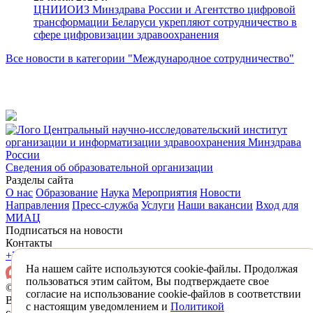
ЦНИИОИЗ Минздрава России и Агентство цифровой
трансформации Беларуси укрепляют сотрудничество в
сфере цифровизации здравоохранения
Все новости в категории "Международное сотрудничество"
Центральный научно-исследовательский институт
организации и информатизации здравоохранения Минздрава
России
Сведения об образовательной организации
Разделы сайта
О нас
Образование
Наука
Мероприятия
Новости
Направления
Пресс-служба
Услуги
Наши вакансии
Вход для
МИАЦ
Подписаться на новости
Контакты
+7 (495) 618-31-83
mail@mednet.ru
На нашем сайте используются cookie-файлы. Продолжая
пользоваться этим сайтом, Вы подтверждаете свое
© 2026 ФГБУ «ЦНИИОИЗ» Минздрава России
согласие на использование cookie-файлов в соответствии
Все материалы, находящиеся на сайте охраняются в
с настоящим уведомлением и
Политикой
соответствии с законодательством РФ,