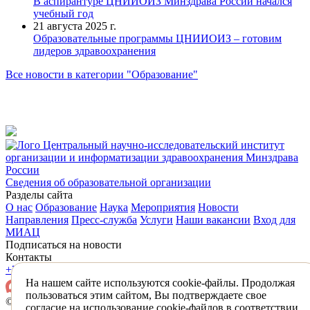
В аспирантуре ЦНИИОИЗ Минздрава России начался
учебный год
21 августа 2025 г.
Образовательные программы ЦНИИОИЗ – готовим
лидеров здравоохранения
Все новости в категории "Образование"
Центральный научно-исследовательский институт
организации и информатизации здравоохранения Минздрава
России
Сведения об образовательной организации
Разделы сайта
О нас
Образование
Наука
Мероприятия
Новости
Направления
Пресс-служба
Услуги
Наши вакансии
Вход для
МИАЦ
Подписаться на новости
Контакты
+7 (495) 618-31-83
mail@mednet.ru
На нашем сайте используются cookie-файлы. Продолжая
пользоваться этим сайтом, Вы подтверждаете свое
© 2026 ФГБУ «ЦНИИОИЗ» Минздрава России
согласие на использование cookie-файлов в соответствии