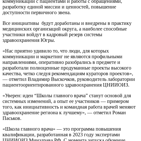
коммуникации с пациентами и работы с обращениями,
разработку единой миссии и ценностей, повышение
доступности первичного звена.
Все инициативы будут доработаны и внедрены в практику
медицинских организаций округа, а наиболее способные
участники войдут в кадровый резерв системы
здравоохранения Югры.
«Нас приятно удивило то, что люди, для которых
коммуникации и маркетинг не являются профильными
направлениями, оперативно разобрались в предмете и
разработали полноценные продуманные проекты высокого
качества, четко следуя рекомендациям кураторов проектов»,
— отметил Владимир Выскочков, руководитель лаборатории
пациентоориентированного здравоохранения ЦНИИОИЗ.
«Уверен: идеи “Школы главного врача” станут основой для
системных изменений, а опыт ее участников — примером
того, как инициативность и командная работа врачей меняют
здравоохранение региона к лучшему», — отметил Роман
Паськов.
«Школа главного врача» — это программа повышения
квалификации, разработанная в 2023 году экспертами
ЦНИИОИЗ Минздрава РФ. С момента запуска обучение