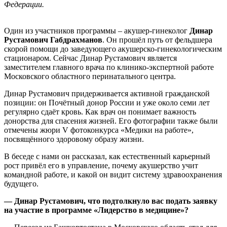
Федерации.
Один из участников программы – акушер-гинеколог
Динар
Рустамович Габдрахманов
. Он прошёл путь от фельдшера
скорой помощи до заведующего акушерско-гинекологическим
стационаром. Сейчас Динар Рустамович является
заместителем главного врача по клинико-экспертной работе
Московского областного перинатального центра.
Динар Рустамович придерживается активной гражданской
позиции: он Почётный донор России и уже около семи лет
регулярно сдаёт кровь. Как врач он понимает важность
донорства для спасения жизней. Его фотографии также были
отмечены жюри V фотоконкурса «Медики на работе»,
посвящённого здоровому образу жизни.
В беседе с нами он рассказал, как естественный карьерный
рост привёл его в управление, почему акушерство учит
командной работе, и какой он видит систему здравоохранения
будущего.
— Динар Рустамович, что подтолкнуло вас подать заявку
на участие в программе «Лидерство в медицине»?