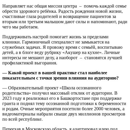
Направляет нас общая миссия центра – помочь каждой семье
обрести здорового ребёнка. Радость рождения новой жизни,
счастливые глаза родителей и возвращение пациентов за
вторым или третьим малышом дают силы и напоминают, ради
чего мы работаем.
Поддерживать настрой помогает жизнь за пределами
клиники. Гармоничный специалист не замыкается на
служебных задачах. Я провожу время с семьёй, воспитываю
детей, а в блоге веду рубрику «Акушер на кухне». Личные
интересы не мешают делу, а наоборот – становятся лучшей
профилактикой выгорания.
— Какой проект в вашей практике стал наиболее
показательным с точки зрения влияния на аудиторию?
— Образовательный проект «Школа осознанного
родительства» получил массовый отклик от аудитории. В
2023 году я реализовал его в Башкортостане при поддержке
гранта и поднял тему осознанной подготовки к беременности
и родам. Очные мероприятия посетили более 2000 человек, а
видеоматериалы набрали свыше двух миллионов просмотров
по всей республике.
Переехав в Московскую область, я адаптировал идею под