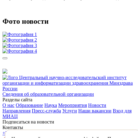
Фото новости
Центральный научно-исследовательский институт
организации и информатизации здравоохранения Минздрава
России
Сведения об образовательной организации
Разделы сайта
О нас
Образование
Наука
Мероприятия
Новости
Направления
Пресс-служба
Услуги
Наши вакансии
Вход для
МИАЦ
Подписаться на новости
Контакты
+7 (495) 618-31-83
mail@mednet.ru