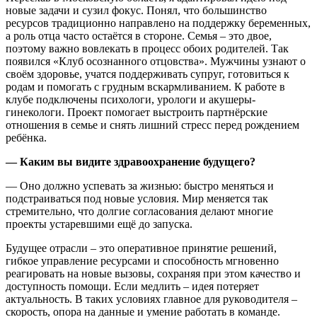
новые задачи и сузил фокус. Понял, что большинство
ресурсов традиционно направлено на поддержку беременных,
а роль отца часто остаётся в стороне. Семья – это двое,
поэтому важно вовлекать в процесс обоих родителей. Так
появился «Клуб осознанного отцовства». Мужчины узнают о
своём здоровье, учатся поддерживать супруг, готовиться к
родам и помогать с грудным вскармливанием. К работе в
клубе подключены психологи, урологи и акушеры-
гинекологи. Проект помогает выстроить партнёрские
отношения в семье и снять лишний стресс перед рождением
ребёнка.
— Каким вы видите здравоохранение будущего?
— Оно должно успевать за жизнью: быстро меняться и
подстраиваться под новые условия. Мир меняется так
стремительно, что долгие согласования делают многие
проекты устаревшими ещё до запуска.
Будущее отрасли – это оперативное принятие решений,
гибкое управление ресурсами и способность мгновенно
реагировать на новые вызовы, сохраняя при этом качество и
доступность помощи. Если медлить – идея потеряет
актуальность. В таких условиях главное для руководителя –
скорость, опора на данные и умение работать в команде.