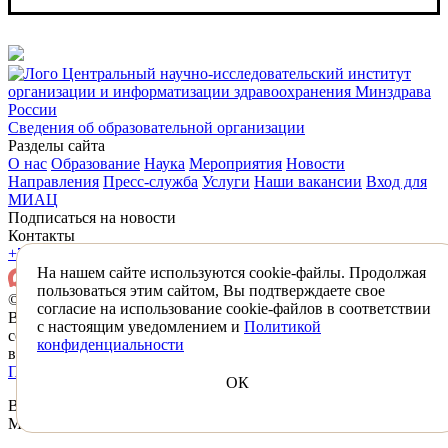
Центральный научно-исследовательский институт
организации и информатизации здравоохранения Минздрава
России
Сведения об образовательной организации
Разделы сайта
О нас
Образование
Наука
Мероприятия
Новости
Направления
Пресс-служба
Услуги
Наши вакансии
Вход для
МИАЦ
Подписаться на новости
Контакты
+7 (495) 618-31-83
mail@mednet.ru
На нашем сайте используются cookie-файлы. Продолжая
пользоваться этим сайтом, Вы подтверждаете свое
© 2026 ФГБУ «ЦНИИОИЗ» Минздрава России
согласие на использование cookie-файлов в соответствии
Все материалы, находящиеся на сайте охраняются в
с настоящим уведомлением и
Политикой
соответствии с законодательством РФ,
конфиденциальности
в том числе об авторском праве и смежных правах.
Политика конфиденциальности
Противодействие коррупции
ОК
Вы успешно подписаны на новости ФГБУ «ЦНИИОИЗ»
Минздрава России.