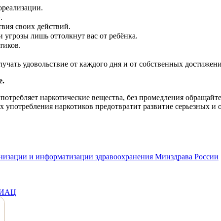
мореализации.
».
твия своих действий.
и угрозы лишь оттолкнут вас от ребёнка.
отиков.
олучать удовольствие от каждого дня и от собственных достижен
е.
х употребляет наркотические вещества, без промедления обраща
х употребления наркотиков предотвратит развитие серьезных и 
анизации и информатизации здравоохранения Минздрава России
МИАЦ