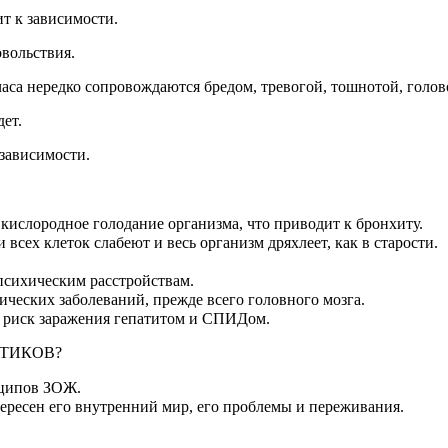
т к зависимости.
овольствия.
часа нередко сопровождаются бредом, тревогой, тошнотой, голо
удет.
 зависимости.
кислородное голодание организма, что приводит к бронхиту.
сех клеток слабеют и весь организм дряхлеет, как в старости.
психическим расстройствам.
ческих заболеваний, прежде всего головного мозга.
т риск заражения гепатитом и СПИДом.
ОТИКОВ?
нципов ЗОЖ.
тересен его внутренний мир, его проблемы и переживания.