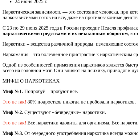
24 июня 2025 г.
Наркотическая зависимость — это состояние человека, при кот
наркозависимый готов на все, даже на противозаконные действ
С 23
по 2
9
июня 2025 года
в России
проходит
Неделя профилак
наркотическими средствами и их незаконным оборотом
, ко
Наркотики – вещества различной природы, изменяющие состоян
Наркомания – это болезненное пристрастие к наркотическим ср
Одной из особенностей применения наркотиков является быст
всего на головной мозг. Они влияют на психику, приводят к 
МИФЫ О НАРКОТИКАХ
Миф №1
.
Попробуй – пробуют все.
Это не так!
80% подростков никогда не пробовали наркотиков.
Миф №2
.
Существуют «безвредные» наркотики.
Это не так!
Все наркотики ядовиты для организма. Все нарко
Миф №3
.
От очередного употребления наркотика всегда можно