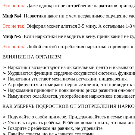
Это не так!
Даже однократное потребление наркотиков приводи
Миф №4
.
Наркотики дают ни с чем несравнимое ощущение уд
Это не так!
Эйфория может длиться 3-5 мину. А остальные 1-3 
Миф №5
.
Если наркотики не вводить в вену, привыкания не б
Это не так!
Любой способ потребления наркотиков приводит к
ВЛИЯНИЕ
НА ОРГАНИЗМ
➢
Наркотики воздействуют на дыхательный центр и вызывают 
➢
Ухудшаются функции сердечно-сосудистой системы, функции в
➢
Наркотики угнетают механизмы регуляции пищеварения.
➢
Атрофируются и отмирают нервные клетки, что приводит к 
➢
Наркомания приводит к повышению риска развития онкологи
➢
Иммунитет ослабляется, употребление наркотиков повышае
КАК УБЕРЕЧЬ ПОДРОСТКОВ ОТ УПОТРЕБЛЕНИЯ НАРК
➢
Подумайте о своём примере. Придерживайтесь в семье при
➢
Учитель слушать ребёнка. Ребёнок должен знать, что вам ин
➢
Говорите с ребёнком на равных, не упрекайте.
➢
Давайте советы, но не «давите» советами.