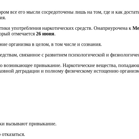
ором все его мысли сосредоточены лишь на том, где и как достат
ия.
тики употребления наркотических средств. Она
приурочена к
Ме
торый
отмечается
26 июня
.
ие организма в целом, в том числе и сознания.
едствам, связанное с развитием психологической
и физиологичес
ро возникающее привыкание. Наркотические вещества, попадающ
духовной деградации и полному физическому истощению организ
тики вызывают привыкание.
 отказаться.