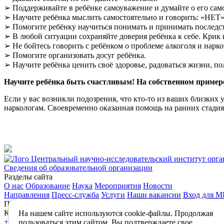
➢
Поддерживайте в ребёнке самоуважение и думайте о его са
➢
Научите ребёнка мыслить самостоятельно и говорить: «НЕТ
➢
Помогите ребёнку научиться понимать и принимать последс
➢
В любой ситуации сохраняйте доверия ребёнка к себе. Крик 
➢
Не бойтесь говорить с ребёнком о проблеме алкоголя и нарк
➢
Помогите организовать досуг ребёнка.
➢
Научите ребёнка ценить своё здоровье, радоваться жизни, п
Научите ребёнка быть счастливым! На собственном пример
Если у вас возникли подозрения, что кто-то из ваших близки
наркологам. Своевременно оказанная помощь на ранних стадия
Центральный научно-исследовательский институт орг
Сведения об образовательной организации
Разделы сайта
О нас
Образование
Наука
Мероприятия
Новости
Направления
Пресс-служба
Услуги
Наши вакансии
Вход для 
Подписаться на новости
Контакты
На нашем сайте используются cookie-файлы. Продолжая
+7 (495) 618-31-83
mail@mednet.ru
пользоваться этим сайтом, Вы подтверждаете свое