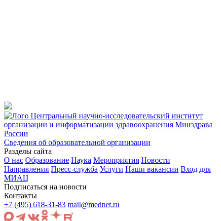
Центральный научно-исследовательский институт
организации и информатизации здравоохранения Минздрава
России
Сведения об образовательной организации
Разделы сайта
О нас
Образование
Наука
Мероприятия
Новости
Направления
Пресс-служба
Услуги
Наши вакансии
Вход для
МИАЦ
Подписаться на новости
Контакты
+7 (495) 618-31-83
mail@mednet.ru