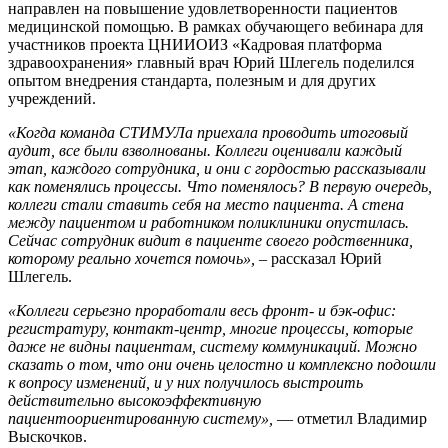
направлен на повышение удовлетворенности пациентов
медицинской помощью. В рамках обучающего вебинара для
участников проекта ЦНИИОИЗ «Кадровая платформа
здравоохранения» главный врач Юрий Шлегель поделился
опытом внедрения стандарта, полезным и для других
учреждений.
«Когда команда СТИМУЛа приехала проводить итоговый
аудит, все были взволнованы. Коллеги оценивали каждый
этап, каждого сотрудника, и они с гордостью рассказывали
как поменялись процессы. Что поменялось? В первую очередь,
коллеги стали ставить себя на место пациента. А стена
между пациентом и работником поликлиники опустилась.
Сейчас сотрудник видит в пациенте своего родственника,
которому реально хочется помочь»,
– рассказал Юрий
Шлегель.
«Коллеги серьезно проработали весь фронт- и бэк-офис:
регистратуру, контакт-центр, многие процессы, которые
даже не видны пациентам, систему коммуникаций. Можно
сказать о том, что они очень целостно и комплексно подошли
к вопросу изменений, и у них получилось выстроить
действительно высокоэффективную
пациентоориентированную систему»,
— отметил Владимир
Выскочков.