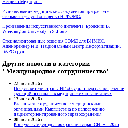
Нетрика Медицина.
Использование медицинских документов при расчете
стоимости услуг. Гонтаренко Н. ФОМС.
Произведения искусственного интелекта. Бродский В.
Whashington University in St.Louis
Специализированные решения СЭМД для ВИМИС.
Ашенбреннер И.В. Национальный Центр Информатизации.
БАРС груп
Другие новости в категории
"Международное сотрудничество"
22 июля 2026 г.
Представители стран СНГ обсудили перераспределение
функций персонала в медицинских организациях
13 июля 2026 г.
Расширяем сотрудничество с медицинскими
организациями Кыргызстана по направлению
пациенториентированного здравоохранения
08 июля 2026 г.
Конкурс «Лидер здравоохранения стран СНГ» – 2026