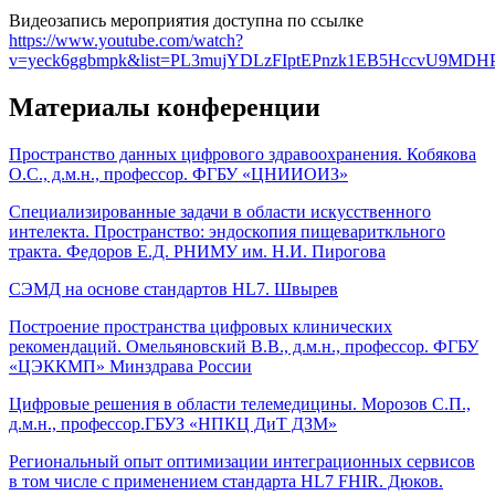
Видеозапись мероприятия доступна по ссылке
https://www.youtube.com/watch?
v=yeck6ggbmpk&list=PL3mujYDLzFIptEPnzk1EB5HccvU9MDH
Материалы конференции
Пространство данных цифрового здравоохранения. Кобякова
О.С., д.м.н., профессор. ФГБУ «ЦНИИОИЗ»
Специализированные задачи в области искусственного
интелекта. Пространство: эндоскопия пищевариткльного
тракта. Федоров Е.Д. РНИМУ им. Н.И. Пирогова
СЭМД на основе стандартов HL7. Швырев
Построение пространства цифровых клинических
рекомендаций. Омельяновский В.В., д.м.н., профессор. ФГБУ
«ЦЭККМП» Минздрава России
Цифровые решения в области телемедицины. Морозов С.П.,
д.м.н., профессор.ГБУЗ «НПКЦ ДиТ ДЗМ»
Региональный опыт оптимизации интеграционных сервисов
в том числе с применением стандарта HL7 FHIR. Дюков.