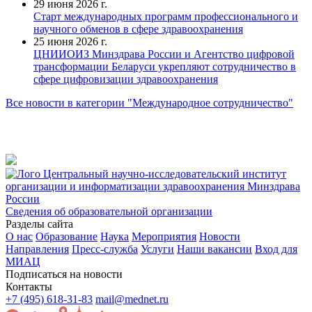
29 июня 2026 г.
Старт международных программ профессионального и
научного обменов в сфере здравоохранения
25 июня 2026 г.
ЦНИИОИЗ Минздрава России и Агентство цифровой
трансформации Беларуси укрепляют сотрудничество в
сфере цифровизации здравоохранения
Все новости в категории "Международное сотрудничество"
Центральный научно-исследовательский институт
организации и информатизации здравоохранения Минздрава
России
Сведения об образовательной организации
Разделы сайта
О нас
Образование
Наука
Мероприятия
Новости
Направления
Пресс-служба
Услуги
Наши вакансии
Вход для
МИАЦ
Подписаться на новости
Контакты
+7 (495) 618-31-83
mail@mednet.ru