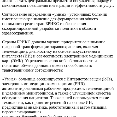
должны стать центральным предметом обсуждения, наряду с
механизмами повышения интеграции и эффективности услуг.
Согласование определений «умных» устойчивых больниц
имеет решающее значение для формирования общего
понимания среди стран БРИКС и обеспечения
скоординированной разработки политики в области
здравоохранения.
Страны БРИКС должны уделять приоритетное внимание
цифровой трансформации здравоохранения, включая
телемедицину, диагностику на основе искусственного
интеллекта (ИИ) и совместимость электронных медицинских
карт (ЭМК). Укрепление основ
кибербезопасности
и
политики обмена данными может способствовать
трансграничному сотрудничеству.
«Умная» больница ассоциируется с Интернетом вещей (
IoTs
),
электронными медицинскими картами (EHR),
автоматизированными рабочими процессами, телемедициной
и удаленным мониторингом, а также с улучшением качества
обслуживания пациентов. Также в ней используются такие
технологии, как принятие решений на основе
ИИ,
предиктивная аналитика, робототехника и автоматизация,
персонализированная
медицина,
блокчейн
и
кибербезопасность
.