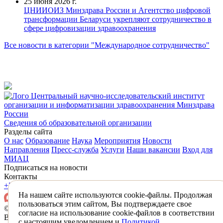
25 июня 2026 г.
ЦНИИОИЗ Минздрава России и Агентство цифровой
трансформации Беларуси укрепляют сотрудничество в
сфере цифровизации здравоохранения
Все новости в категории "Международное сотрудничество"
Центральный научно-исследовательский институт
организации и информатизации здравоохранения Минздрава
России
Сведения об образовательной организации
Разделы сайта
О нас
Образование
Наука
Мероприятия
Новости
Направления
Пресс-служба
Услуги
Наши вакансии
Вход для
МИАЦ
Подписаться на новости
Контакты
+7 (495) 618-31-83
mail@mednet.ru
На нашем сайте используются cookie-файлы. Продолжая
пользоваться этим сайтом, Вы подтверждаете свое
© 2026 ФГБУ «ЦНИИОИЗ» Минздрава России
согласие на использование cookie-файлов в соответствии
Все материалы, находящиеся на сайте охраняются в
с настоящим уведомлением и
Политикой