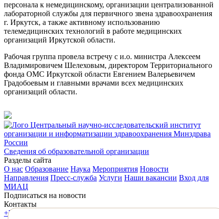
персонала к немедицинскому, организации централизованной
лабораторной службы для первичного звена здравоохранения
г. Иркутск, а также активному использованию
телемедицинских технологий в работе медицинских
организаций Иркутской области.
Рабочая группа провела встречу с и.о. министра Алексеем
Владимировичем Шелеховым, директором Территориального
фонда ОМС Иркутской области Евгением Валерьевичем
Градобоевым и главными врачами всех медицинских
организаций области.
Центральный научно-исследовательский институт
организации и информатизации здравоохранения Минздрава
России
Сведения об образовательной организации
Разделы сайта
О нас
Образование
Наука
Мероприятия
Новости
Направления
Пресс-служба
Услуги
Наши вакансии
Вход для
МИАЦ
Подписаться на новости
Контакты
+7 (495) 618-31-83
mail@mednet.ru