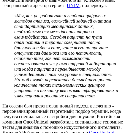
междисциплинарного взаимодействия. Алексей Ремез,
генеральный директор сервиса
UNIM
, подчеркнул:
«
Мы, как разработчики и вендоры цифровых
методов анализа, важнейшей задачей считаем
стандартизацию медицинских данных,
необходимых для междисциплинарного
взаимодействия. Сегодня пациент на пути
диагностики и терапии совершает часто
броуновское движение, чаще всего по причине
отсутствия диагноза или его неточности,
особенно там, где нет возможности
воспользоваться услугами цифровой лаборатории
или когда пациента перекидывают между
учреждениями с разным уровнем специалистов.
На мой взгляд, перспектива дальнейшего роста
количества таких технологических центров
упирается в нехватку высококвалифицированных и
узкоспециализированных специалистов».
На сессии был презентован новый подход к лечению -
персонализированный (таргетный) подбор терапии, когда
ведутся специальные настройки для опухоли. Российская
компания OncoUnite.ai разработала специальные геномные
тесты для анализа с помощью искусственного интеллекта.
Дмитрий Чебанов, генеральный директор
OncoUnite.ai
,