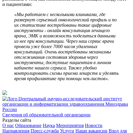
и пациентами:
«Мы работаем с несколькими клиниками, где
развернут серьезный онкологический профиль и по
их статистике востребованы такие цифровые
инструменты - онлайн консультация лечащего
врача, ЭМК и возможность поделиться данными
из нее при консультации. Через наш сервис врачи
провели уже более 7000 часов удаленных
консультаций. Очень востребованы механизмы
отслеживания состояния здоровья через
инструменты, доступные пациентам в личном
кабинете нашего сервиса. Также удобно
контролировать схемы приема лекарств и уделять
время профилактике при помощи чек-листов».
Центральный научно-исследовательский институт
организации и информатизации здравоохранения Минздрава
России
Сведения об образовательной организации
Разделы сайта
О нас
Образование
Наука
Мероприятия
Новости
Направления
Пресс-служба
Услуги
Наши вакансии
Вход для