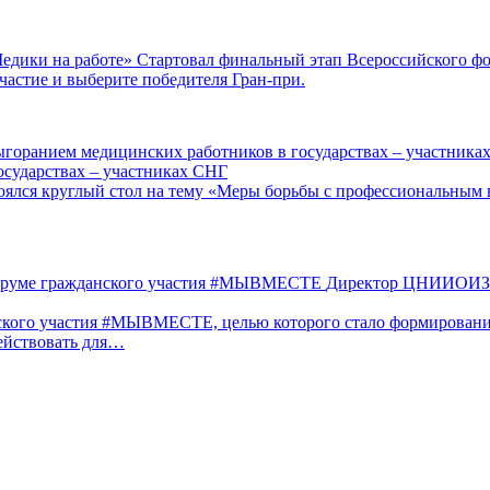
Стартовал финальный этап Всероссийского фо
частие и выберите победителя Гран-при.
сударствах – участниках СНГ
оялся круглый стол на тему «Меры борьбы с профессиональным
Директор ЦНИИОИЗ п
ского участия #МЫВМЕСТЕ, целью которого стало формировани
йствовать для…