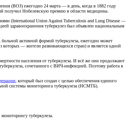
ения (ВОЗ) ежегодно 24 марта — в день, когда в 1882 году
еный получил Нобелевскую премию в области медицины.
(International Union Against Tuberculosis and Lung Disease —
ацией здравоохранения туберкулез был объявлен национальным
 больной активной формой туберкулеза, ежегодно может
 из которых — жители развивающихся стран) и является одной
мертности населения от туберкулеза. И всё же они продолжают
 туберкулеза, сочетанного с ВИЧ-инфекцией. Поэтому работа в
дерации
, который был создан с целью обеспечения единого
ьной системы мониторинга туберкулеза (НСМТБ).
 мониторингу туберкулеза.