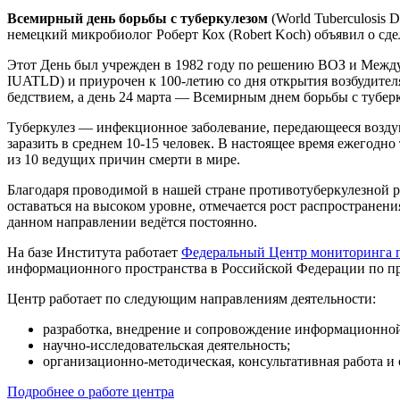
Всемирный день борьбы с туберкулезом
(World Tuberculosis 
немецкий микробиолог Роберт Кох (Robert Koch) объявил о сд
Этот День был учрежден в 1982 году по решению ВОЗ и Междуна
IUATLD) и приурочен к 100-летию со дня открытия возбудител
бедствием, а день 24 марта — Всемирным днем борьбы с тубе
Туберкулез — инфекционное заболевание, передающееся воздуш
заразить в среднем 10-15 человек. В настоящее время ежегодн
из 10 ведущих причин смерти в мире.
Благодаря проводимой в нашей стране противотуберкулезной ра
оставаться на высоком уровне, отмечается рост распространен
данном направлении ведётся постоянно.
На базе Института работает
Федеральный Центр мониторинга п
информационного пространства в Российской Федерации по пр
Центр работает по следующим направлениям деятельности:
разработка, внедрение и сопровождение информационн
научно-исследовательская деятельность;
организационно-методическая, консультативная работа 
Подробнее о работе центра