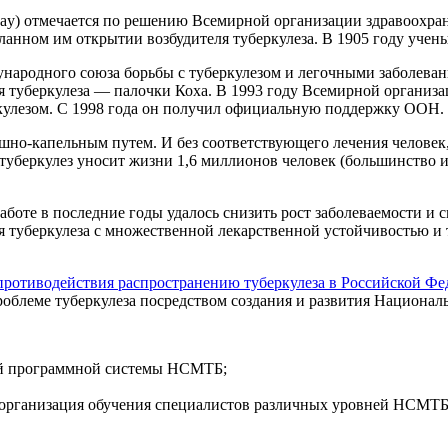
Day) отмечается по решению Всемирной организации здравоохран
еланном им открытии возбудителя туберкулеза. В 1905 году уч
родного союза борьбы с туберкулезом и легочными заболеваниями 
я туберкулеза — палочки Коха. В 1993 году Всемирной организ
ркулезом. С 1998 года он получил официальную поддержку ООН.
но-капельным путем. И без соответствующего лечения человек,
о туберкулез уносит жизни 1,6 миллионов человек (большинство
боте в последние годы удалось снизить рост заболеваемости и с
ия туберкулеза с множественной лекарственной устойчивостью и
ротиводействия распространению туберкулеза в Российской Фе
облеме туберкулеза посредством создания и развития Национал
ой программной системы НСМТБ;
и организация обучения специалистов различных уровней НСМТБ