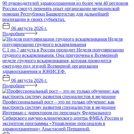
90 руководителей здравоохранения из более чем 40 регионов
России смогут перенять опыт организации медицинской
помощи Республики Башкортостан для дальнейшей
реализации в своих субъектах.
06 августа 2026 г.
Подробнее
Неделя
популяризации грудного вскармливания
С 1 по 7 августа в России проходит Неделя популяризации
грудного вскармливания. Она приурочена к Всемирной
неделе грудного вскармливания, которая проводится
ежегодно под эгидой Всемирной организации
здравоохранения и ЮНИСЕФ.
06 августа 2026 г.
Подробнее
Профессиональный рост – это не только обучение: как
выстроить систему развития специалистов в медицине
Интервью с директором по персоналу Федерального
Сибирского научно-клинического центра ФМБА России и
экспертом программы «Управление персоналом в
здравоохранении» Анастасией Першиной.