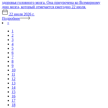
здоровья головного мозга. Она приурочена ко Всемирному
дню мозга, который отмечается ежегодно 22 июля.
22 июля 2026 г.
Подробнее
«
1
2
3
4
5
6
7
8
9
10
11
12
13
14
15
16
17
18