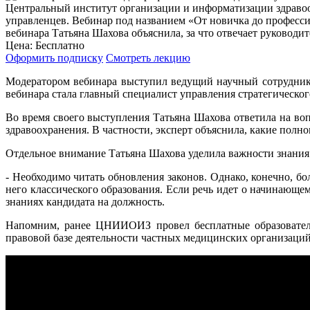
Центральный институт организации и информатизации здравоо
управленцев. Вебинар под названием «От новичка до профессио
вебинара Татьяна Шахова объяснила, за что отвечает руковод
Цена:
Бесплатно
Оформить подписку
Смотреть лекцию
Модератором вебинара выступил ведущий научный сотрудник
вебинара стала главный специалист управления стратегичес
Во время своего выступления Татьяна Шахова ответила на во
здравоохранения. В частности, эксперт объяснила, какие полн
Отдельное внимание Татьяна Шахова уделила важности знания з
- Необходимо читать обновления законов. Однако, конечно, 
него классического образования. Если речь идет о начинающем
знаниях кандидата на должность.
Напомним, ранее ЦНИИОИЗ провел бесплатные образователь
правовой базе деятельности частных медицинских организаций