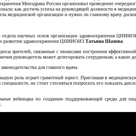
хранения Минздрава России организовал проведение очередного
нала: как достичь успеха на руководящей должности в медицинс
итель медицинской организации и нужно ли главному врачу доско
 отдела научных основ организации здравоохранения ЦНИИОИ
кого развития здравоохранения ЦНИИОИЗ
Татьяна Шахова
.
просы зрителей, связанные с нюансами построения эффективно
омочия руководитель может делегировать сотрудникам, а какие д
аконодательства для главного врача.
большую роль играет грамотный юрист. Приглашая в медицинску
 специалисте, не стоит стесняться попросить его показать дип
ные вебинары по созданию поддерживающей среды для паци
.