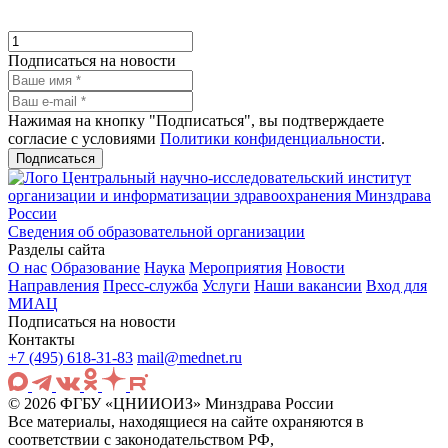
Подписаться на новости
Нажимая на кнопку "Подписаться", вы подтверждаете
согласие с условиями
Политики конфиденциальности
.
Подписаться
Центральный научно-исследовательский институт
организации и информатизации здравоохранения Минздрава
России
Сведения об образовательной организации
Разделы сайта
О нас
Образование
Наука
Мероприятия
Новости
Направления
Пресс-служба
Услуги
Наши вакансии
Вход для
МИАЦ
Подписаться на новости
Контакты
+7 (495) 618-31-83
mail@mednet.ru
© 2026 ФГБУ «ЦНИИОИЗ» Минздрава России
Все материалы, находящиеся на сайте охраняются в
соответствии с законодательством РФ,