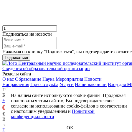
Подписаться на новости
Нажимая на кнопку "Подписаться", вы подтверждаете согласи
Подписаться
Центральный научно-исследовательский институт орг
Сведения об образовательной организации
Разделы сайта
О нас
Образование
Наука
Мероприятия
Новости
Направления
Пресс-служба
Услуги
Наши вакансии
Вход для 
Подписаться на новости
Контакты
На нашем сайте используются cookie-файлы. Продолжая
+7 (495) 618-31-83
mail@mednet.ru
пользоваться этим сайтом, Вы подтверждаете свое
согласие на использование cookie-файлов в соответствии
с настоящим уведомлением и
Политикой
© 2026 ФГБУ «ЦНИИОИЗ» Минздрава России
конфиденциальности
Все материалы, находящиеся на сайте охраняются в соответств
в том числе об авторском праве и смежных правах.
ОК
Политика конфиденциальности
Противодействие коррупции