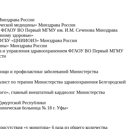
Минздрава России
тической медицины» Минздрава России
ением ФГАОУ ВО Первый МГМУ им. И.М. Сеченова Минздрава
нному здоровью»
ния ФГБУ «ЦНИИОИЗ» Минздрава России
цины»
Минздрава России
ства и управления здравоохранением ФГАОУ ВО Первый МГМУ
сти
омощи и профилактики заболеваний Министерства
алист по терапии Министерства здравоохранения Белгородской
ского», главный внештатный кардиолог Министерства
Удмуртской Республики
линическая больница № 18 г. Уфы»
рисутствия «у монитора» 6 раза из общего количества