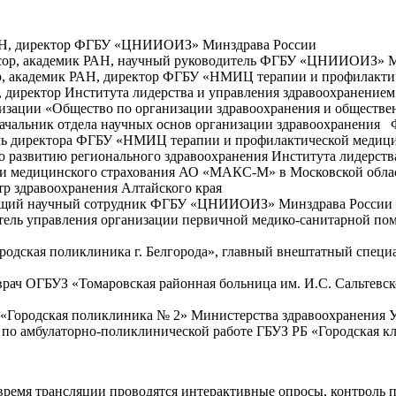
 РАН, директор ФГБУ «ЦНИИОИЗ» Минздрава России
фессор, академик РАН, научный руководитель ФГБУ «ЦНИИОИЗ» 
ссор, академик РАН, директор ФГБУ «НМИЦ терапии и профилак
сор, директор Института лидерства и управления здравоохран
изации «Общество по организации здравоохранения и обществе
т, начальник отдела научных основ организации здравоохране
итель директора ФГБУ «НМИЦ терапии и профилактической меди
 по развитию регионального здравоохранения Института лидер
ии медицинского страхования АО «МАКС-М» в Московской обла
стр здравоохранения Алтайского края
ведущий научный сотрудник ФГБУ «ЦНИИОИЗ» Минздрава России
дитель управления организации первичной медико-санитарной п
ородская поликлиника г. Белгорода», главный внештатный специ
й врач ОГБУЗ «Томаровская районная больница им. И.С. Сальтев
Р «Городская поликлиника № 2» Министерства здравоохранения 
ча по амбулаторно-поликлинической работе ГБУЗ РБ «Городская к
время трансляции проводятся интерактивные опросы, контроль п