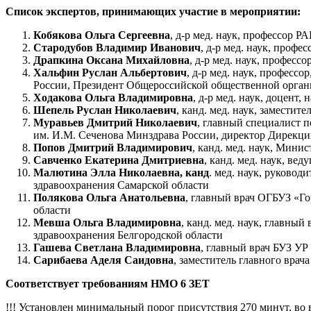
Список экспертов, принимающих участие в мероприятии:
Кобякова Ольга Сергеевна
, д-р мед. наук, профессор
Стародубов Владимир Иванович
, д-р мед. наук, про
Драпкина Оксана Михайловна
, д-р мед. наук, профе
Хальфин Руслан Альбертович
, д-р мед. наук, профес
России, Президент Общероссийской общественной орган
Ходакова Ольга Владимировна
, д-р мед. наук, доцен
Шепель Руслан Николаевич
, канд. мед. наук, замест
Муравьев Дмитрий Николаевич
, главный специалист
им. И.М. Сеченова Минздрава России, директор Дирекц
Попов Дмитрий Владимирович
, канд. мед. наук, Мини
Савченко Екатерина Дмитриевна
, канд. мед. наук, 
Малютина Элла Николаевна, канд
. мед. наук, руково
здравоохранения Самарской области
Полякова Ольга Анатольевна
, главный врач ОГБУЗ «Г
области
Мевша Ольга Владимировна
, канд. мед. наук, главны
здравоохранения Белгородской области
Гашева Светлана Владимировна
, главный врач БУЗ У
Сарибаева Аделя Саидовна
, заместитель главного вра
Соответствует требованиям НМО 6 ЗЕТ
!!! Установлен минимальный порог присутствия 270 минут, во 