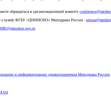
ожете обращаться в организационный комитет
conference@mednet
есс-службу ФГБУ «ЦНИИОИЗ» Минздрава России -
pressa@mednet
oMR@minzdrav.gov.ru
анизации и информатизации здравоохранения Минздрава России
МИАЦ