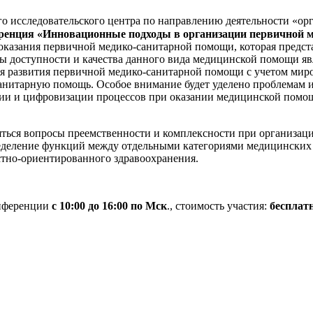
 исследовательского центра по направлению деятельности «ор
еренция «Инновационные подходы в организации первичной 
оказания первичной медико-санитарной помощи, которая предст
 доступности и качества данного вида медицинской помощи яв
я развития первичной медико-санитарной помощи с учетом мир
нитарную помощь. Особое внимание будет уделено проблемам 
ции и цифровизации процессов при оказании медицинской помо
яться вопросы преемственности и комплексности при организа
ределение функций между отдельными категориями медицинских
тно-ориентированного здравоохранения.
онференции
с 10:00 до 16:00 по Мск
., стоимость участия:
бесплат