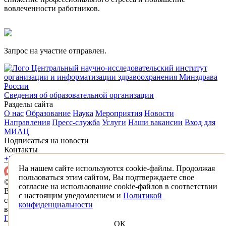
вовлеченности работников.
Запрос на участие отправлен.
Центральный научно-исследовательский институт
организации и информатизации здравоохранения Минздрава
России
Сведения об образовательной организации
Разделы сайта
О нас
Образование
Наука
Мероприятия
Новости
Направления
Пресс-служба
Услуги
Наши вакансии
Вход для
МИАЦ
Подписаться на новости
Контакты
+7 (495) 618-31-83
mail@mednet.ru
На нашем сайте используются cookie-файлы. Продолжая
пользоваться этим сайтом, Вы подтверждаете свое
© 2026 ФГБУ «ЦНИИОИЗ» Минздрава России
согласие на использование cookie-файлов в соответствии
Все материалы, находящиеся на сайте охраняются в
с настоящим уведомлением и
Политикой
соответствии с законодательством РФ,
конфиденциальности
в том числе об авторском праве и смежных правах.
Политика конфиденциальности
Противодействие коррупции
ОК