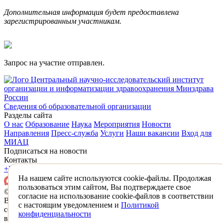
Дополнительная информация будет предоставлена
зарегистрированным участникам.
Запрос на участие отправлен.
Центральный научно-исследовательский институт
организации и информатизации здравоохранения Минздрава
России
Сведения об образовательной организации
Разделы сайта
О нас
Образование
Наука
Мероприятия
Новости
Направления
Пресс-служба
Услуги
Наши вакансии
Вход для
МИАЦ
Подписаться на новости
Контакты
+7 (495) 618-31-83
mail@mednet.ru
На нашем сайте используются cookie-файлы. Продолжая
пользоваться этим сайтом, Вы подтверждаете свое
© 2026 ФГБУ «ЦНИИОИЗ» Минздрава России
согласие на использование cookie-файлов в соответствии
Все материалы, находящиеся на сайте охраняются в
с настоящим уведомлением и
Политикой
соответствии с законодательством РФ,
конфиденциальности
в том числе об авторском праве и смежных правах.