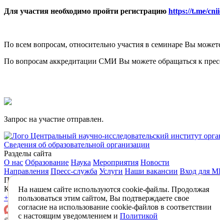
Для участия необходимо пройти регистрацию
h
ttps://t.me/cni
По всем вопросам, относительно участия в семинаре Вы может
По вопросам аккредитации СМИ Вы можете обращаться к пр
Запрос на участие отправлен.
Центральный научно-исследовательский институт орг
Сведения об образовательной организации
Разделы сайта
О нас
Образование
Наука
Мероприятия
Новости
Направления
Пресс-служба
Услуги
Наши вакансии
Вход для 
Подписаться на новости
Контакты
На нашем сайте используются cookie-файлы. Продолжая
+7 (495) 618-31-83
mail@mednet.ru
пользоваться этим сайтом, Вы подтверждаете свое
согласие на использование cookie-файлов в соответствии
с настоящим уведомлением и
Политикой