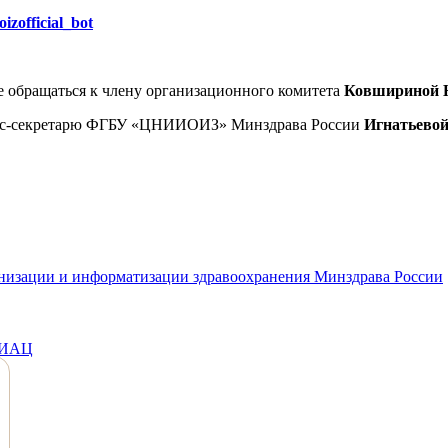
ioizofficial_bot
е обращаться к члену организационного комитета
Ковшириной 
есс-секретарю ФГБУ «ЦНИИОИЗ» Минздрава России
Игнатьевой
анизации и информатизации здравоохранения Минздрава России
МИАЦ