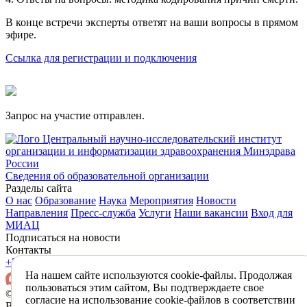
В конце встречи эксперты ответят на ваши вопросы в прямом
эфире.
Ссылка для регистрации и подключения
Запрос на участие отправлен.
Центральный научно-исследовательский институт
организации и информатизации здравоохранения Минздрава
России
Сведения об образовательной организации
Разделы сайта
О нас
Образование
Наука
Мероприятия
Новости
Направления
Пресс-служба
Услуги
Наши вакансии
Вход для
МИАЦ
Подписаться на новости
Контакты
+7 (495) 618-31-83
mail@mednet.ru
На нашем сайте используются cookie-файлы. Продолжая
пользоваться этим сайтом, Вы подтверждаете свое
© 2026 ФГБУ «ЦНИИОИЗ» Минздрава России
согласие на использование cookie-файлов в соответствии
Все материалы, находящиеся на сайте охраняются в