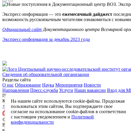
Экспресс-информация — это
ежемесячный дайджест
последн
возможность русскоязычным читателям ознакомиться с новыми
Официальный сайт
Документационного центра Всемирной орг
Экспресс-информация за декабрь 2023 года
Центральный научно-исследовательский институт орг
Сведения об образовательной организации
Разделы сайта
О нас
Образование
Наука
Мероприятия
Новости
Направления
Пресс-служба
Услуги
Наши вакансии
Вход для 
Подписаться на новости
Контакты
На нашем сайте используются cookie-файлы. Продолжая
+7 (495) 618-31-83
mail@mednet.ru
пользоваться этим сайтом, Вы подтверждаете свое
согласие на использование cookie-файлов в соответствии
с настоящим уведомлением и
Политикой
© 2026 ФГБУ «ЦНИИОИЗ» Минздрава России
конфиденциальности
Все материалы, находящиеся на сайте охраняются в соответств
в том числе об авторском праве и смежных правах.